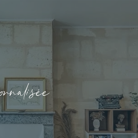
o
n
a
i
é
e