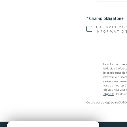
* Champ obligatoire
J'AI PRIS C
INFORMATIO
Les informations recu
de la clientèle/pro
l'intérêt légitime d
informatique et liber
retirer votre conse
vous estimez, après
à la CNIL. Nous vous 
el.gouv.fr
. Dans le c
Ce site est protégé par reCAPTCH