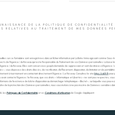
ONNAISSANCE DE LA POLITIQUE DE CONFIDENTIALITÉ
NS RELATIVES AU TRAITEMENT DE MES DONNÉES PE
eillies sur ce formulaire sont enregistrées dans un fichier informatisé par La Boite Immo agissant comme Sous-trai
spects de l'Agence / du Réseau qui reste Responsable du Traitement de vos Données personnelles. La base lé
e l'Agence / du Réseau. Elles sont conservées jusqu'à demande de suppression et sont destinées à l'Agence / a
tés », vous disposez des droits d’accès, de rectification, d’effacement, d’opposition, de limitation et de portab
ntement à tout moment en contactant directement l’Agence / Le Réseau. Consultez le site
https://cnil.fr/fr
pour pl
 avoir contacté l'Agence / le Réseau, que vos droits « Informatique et Libertés » ne sont pas respectés, vo
informons de l’existence de la liste d'opposition au démarchage téléphonique « Bloctel », sur laquelle vous pouvez v
adre de la protection des Données personnelles, nous vous invitons à ne pas inscrire de Données sensibles dans
A, les
Politiques de Confidentialité
et es
Conditions d'utilisation
de Google s'appliquent.