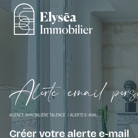
A
l
e
t
e
e
m
a
i
p
e
s
AGENCE IMMOBILIÈRE TALENCE
ALERTE E-MAIL
Créer votre alerte e-mail