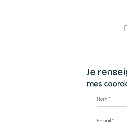
Je rense
mes coord
Nom
*
E-
mail
*