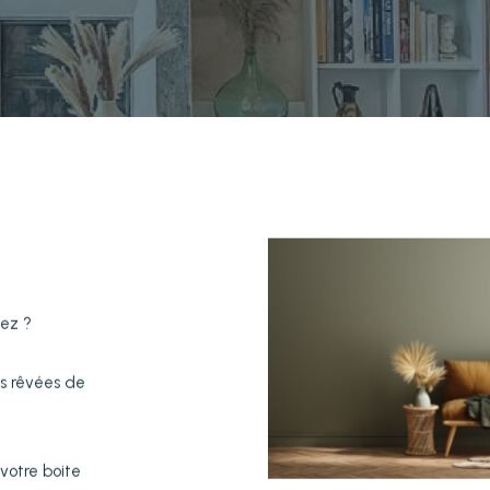
iez ?
es rêvées de
 votre boite