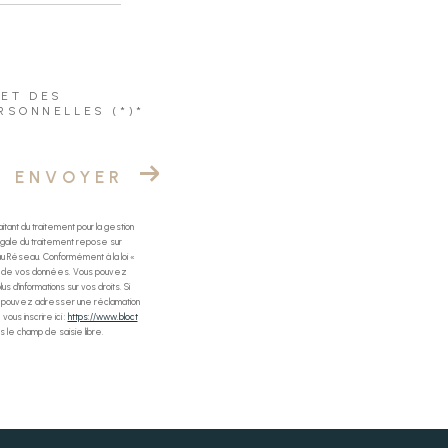
 ET DES
RSONNELLES (*)*
ENVOYER
tant du traitement pour la gestion
gale du traitement repose sur
u Réseau. Conformément à la loi «
ilité de vos données. Vous pouvez
us d’informations sur vos droits. Si
us pouvez adresser une réclamation
ous inscrire ici :
https://www.bloct
 le champ de saisie libre.