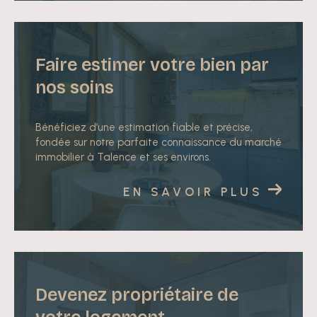
projet se réalise sereinement.
Gestion locative en toute sérénité
Faire estimer votre bien par
Confiez-nous la gestion de vos biens et profitez
nos soins
d’un accompagnement simple et transparent :
Recherche et sélection soigneuse des locataires
Rédaction des baux et suivi administratif complet
Bénéficiez d’une estimation fiable et précise,
fondée sur notre parfaite connaissance du marché
Gestion des loyers, charges et interventions
immobilier à Talence et ses environs.
techniques
Suivi régulier et conseils personnalisés à chaque
EN SAVOIR PLUS
étape
Avec
Elysēa Immobilier
, votre bien est entre de
bonnes mains : proximité, transparence et écoute
sont au cœur de notre engagement.
Devenez propriétaire de