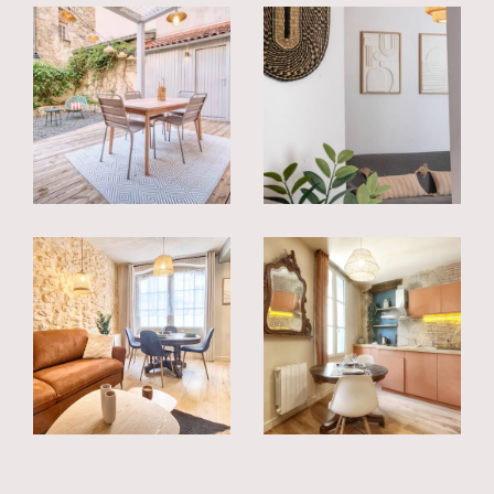
Nos services immobiliers à Talence
et Bordeaux
À Talence et dans toute la métropole bordelaise,
nous vous accompagnons dans tous vos projets
immobiliers, en toute simplicité et avec proximité.
Nous vous aidons à trouver le bien qui correspond
vraiment à vos besoins :
Maisons familiales
Appartements à vendre
pour particuliers et
investisseurs
Locations adaptées à tous les profils, du logement
étudiant aux appartements de standing
Découvrez également nos
annonces immobilières
à Talence
et une sélection rigoureuse d'
annonces i
mmobilières à Bordeaux
, actualisées pour
répondre à tous vos projets de vie ou