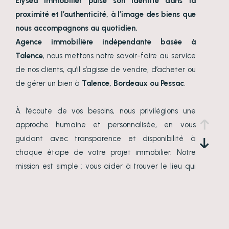
Elysēa Immobilier puise son identité dans la
proximité et l’authenticité, à l’image des biens que
nous accompagnons au quotidien.
Agence immobilière indépendante basée à
Talence
, nous mettons notre savoir-faire au service
de nos clients, qu’il s’agisse de vendre, d’acheter ou
de gérer un bien à
Talence, Bordeaux ou Pessac
.
À l’écoute de vos besoins, nous privilégions une
approche humaine et personnalisée, en vous
guidant avec transparence et disponibilité à
chaque étape de votre projet immobilier. Notre
mission est simple : vous aider à trouver le lieu qui
vous ressemble, que ce soit pour y vivre ou pour
investir, avec un accompagnement de proximité et
en toute confiance.