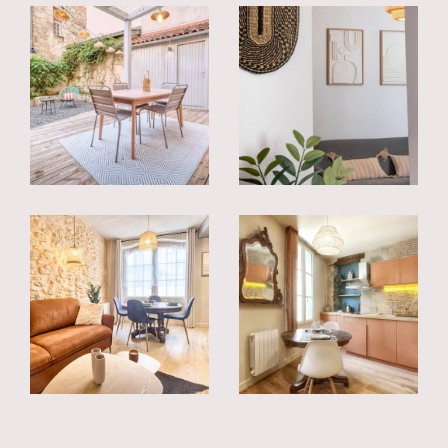
Nos services immobiliers à Talence
et Bordeaux
À Talence et dans toute la métropole bordelaise,
nous vous accompagnons dans tous vos projets
immobiliers, en toute simplicité et avec proximité.
Nous vous aidons à trouver le bien qui correspond
vraiment à vos besoins :
Maisons familiales
Appartements à vendre
pour particuliers et
investisseurs
Locations adaptées à tous les profils, du logement
étudiant aux appartements de standing
Découvrez également nos
annonces immobilières
à Talence
et une sélection rigoureuse d'
annonces i
mmobilières à Bordeaux
, actualisées pour
répondre à tous vos projets de vie ou