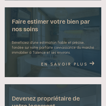
projet se réalise sereinement.
Gestion locative en toute sérénité
Faire estimer votre bien par
Confiez-nous la gestion de vos biens et profitez
nos soins
d’un accompagnement simple et transparent :
Recherche et sélection soigneuse des locataires
Rédaction des baux et suivi administratif complet
Bénéficiez d’une estimation fiable et précise,
fondée sur notre parfaite connaissance du marché
Gestion des loyers, charges et interventions
immobilier à Talence et ses environs.
techniques
Suivi régulier et conseils personnalisés à chaque
EN SAVOIR PLUS
étape
Avec
Elysēa Immobilier
, votre bien est entre de
bonnes mains : proximité, transparence et écoute
sont au cœur de notre engagement.
Devenez propriétaire de