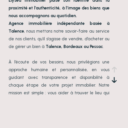
Elysēa Immobilier puise son identité dans la
proximité et l’authenticité, à l’image des biens que
nous accompagnons au quotidien.
Agence immobilière indépendante basée à
Talence
, nous mettons notre savoir-faire au service
de nos clients, qu’il s’agisse de vendre, d’acheter ou
de gérer un bien à
Talence, Bordeaux ou Pessac
.
À l’écoute de vos besoins, nous privilégions une
approche humaine et personnalisée, en vous
guidant avec transparence et disponibilité à
chaque étape de votre projet immobilier. Notre
mission est simple : vous aider à trouver le lieu qui
vous ressemble, que ce soit pour y vivre ou pour
investir, avec un accompagnement de proximité et
en toute confiance.