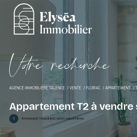
V
o
r
e
r
e
c
e
c
e
AGENCE IMMOBILIÈRE TALENCE
VENTE
FLOIRAC
APPARTEMENT
Appartement T2 à vendre s
1
Annonce(s) trouvée(s) selon vos critères