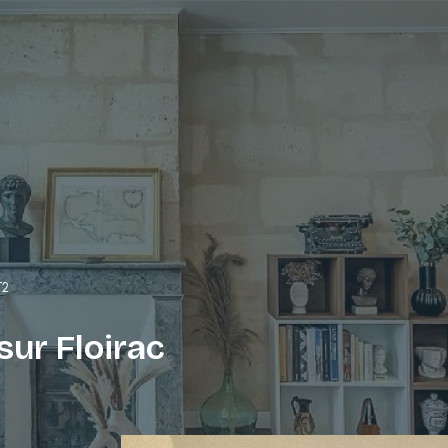
T2
ur Floirac