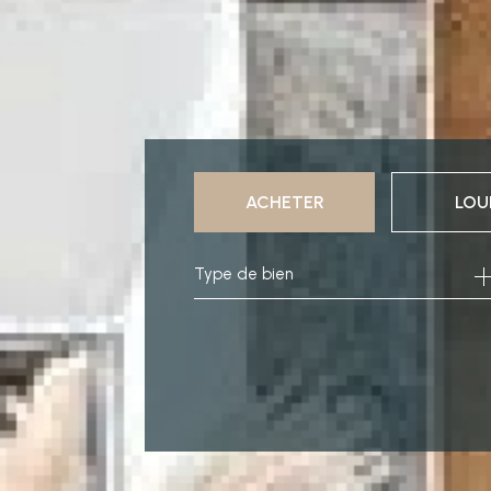
ACHETER
LOU
Type de bien
de l'ancien
à l'an