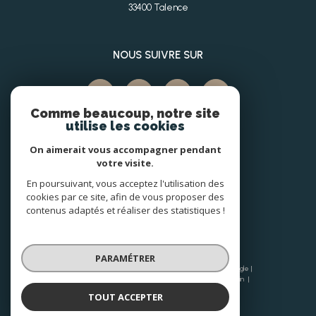
33400
Talence
NOUS SUIVRE SUR
Comme beaucoup, notre site
utilise les cookies
On aimerait vous accompagner pendant
votre visite.
En poursuivant, vous acceptez l'utilisation des
ADHÉRENTS
cookies par ce site, afin de vous proposer des
contenus adaptés et réaliser des statistiques !
PARAMÉTRER
© 2026 | Tous droits réservés | Traduction powered by Google |
Nos honoraires
Plan du site
Mentions légales
Admin
Nos liens
Politique RGPD
Cookies
TOUT ACCEPTER