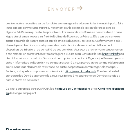
ENVOYER
Les informations recueillies sur ce formulaire sont enregistrées dans un fichier informatisé par La Boite
Immo agissant comme Sous-traitant du traitement pour la gestion de la clientèle/prospects de
l'Agence / du Réseau qui reste Responsable du Traitement de vos Données personnelles. La base
légale du traitement repose sur l'intérêt légitime de l'Agence / du Réseau. Elles sont conservées
jusqu'à demande de suppression et sont destinées à l'Agence / au Réseau. Conformément à la loi «
informatique et libertés », vous disposez des droits d’accès, de rectification, d’effacement,
d’opposition, de limitation et de portabilité de vos données. Vous pouvez retirer votre consentement
à tout moment en contactant directement l’Agence / Le Réseau. Consultez le site
https://cnil.fr/fr
pour
plus d’informations sur vos droits. Si vous estimez, après avoir contacté l'Agence / le Réseau, que vos
droits « Informatique et Libertés » ne sont pas respectés, vous pouvez adresser une réclamation à
la CNIL. Nous vous informons de l’existence de la liste d'opposition au démarchage téléphonique «
Bloctel », sur laquelle vous pouvez vous inscrire ici :
https://www.bloctel.gouv.fr
. Dans le cadre de la
protection des Données personnelles, nous vous invitons à ne pas inscrire de Données sensibles
dans le champ de saisie libre.
Ce site est protégé par reCAPTCHA, les
Politiques de Confidentialité
et es
Conditions d'utilisati
on
de Google s'appliquent.