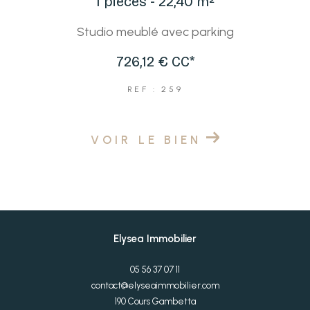
1 pièces - 22,40 m²
Studio meublé avec parking
726,12 €
CC*
REF : 259
VOIR LE BIEN
Elysea Immobilier
05 56 37 07 11
contact@elyseaimmobilier.com
190 Cours Gambetta