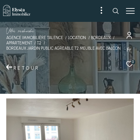
V
o
r
e
r
e
c
e
c
e
AGENCE IMMOBILIÈRE TALENCE
LOCATION
BORDEAUX
APPARTEMENT
T2
BORDEAUX JARDIN PUBLIC AGREABLE T2 MEUBLE AVEC BALCON
Fr
0
RETOUR